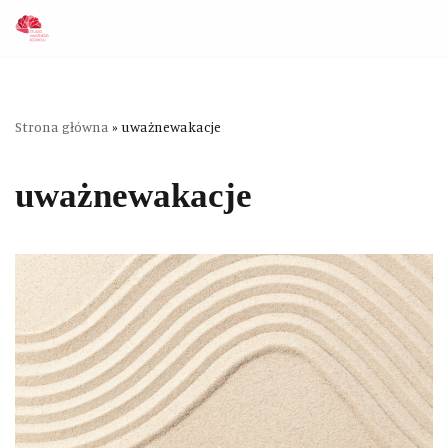
Przejdź
do
treści
Strona główna
»
uważnewakacje
uważnewakacje