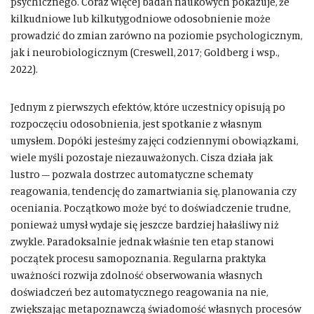
psychicznego. Coraz więcej badań naukowych pokazuje, że
kilkudniowe lub kilkutygodniowe odosobnienie może
prowadzić do zmian zarówno na poziomie psychologicznym,
jak i neurobiologicznym (Creswell, 2017; Goldberg i wsp.,
2022).
Jednym z pierwszych efektów, które uczestnicy opisują po
rozpoczęciu odosobnienia, jest spotkanie z własnym
umysłem. Dopóki jesteśmy zajęci codziennymi obowiązkami,
wiele myśli pozostaje niezauważonych. Cisza działa jak
lustro – pozwala dostrzec automatyczne schematy
reagowania, tendencję do zamartwiania się, planowania czy
oceniania. Początkowo może być to doświadczenie trudne,
ponieważ umysł wydaje się jeszcze bardziej hałaśliwy niż
zwykle. Paradoksalnie jednak właśnie ten etap stanowi
początek procesu samopoznania. Regularna praktyka
uważności rozwija zdolność obserwowania własnych
doświadczeń bez automatycznego reagowania na nie,
zwiększając metapoznawczą świadomość własnych procesów