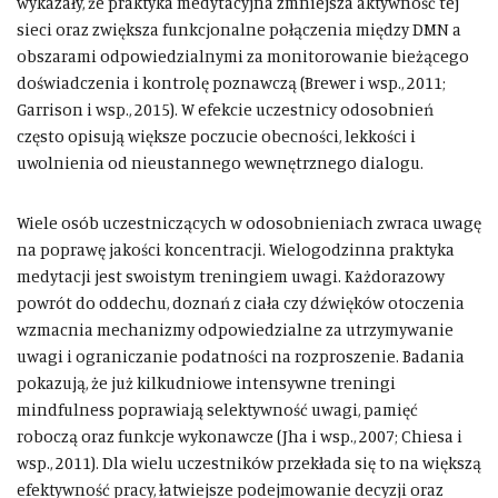
wykazały, że praktyka medytacyjna zmniejsza aktywność tej
sieci oraz zwiększa funkcjonalne połączenia między DMN a
obszarami odpowiedzialnymi za monitorowanie bieżącego
doświadczenia i kontrolę poznawczą (Brewer i wsp., 2011;
Garrison i wsp., 2015). W efekcie uczestnicy odosobnień
często opisują większe poczucie obecności, lekkości i
uwolnienia od nieustannego wewnętrznego dialogu.
Wiele osób uczestniczących w odosobnieniach zwraca uwagę
na poprawę jakości koncentracji. Wielogodzinna praktyka
medytacji jest swoistym treningiem uwagi. Każdorazowy
powrót do oddechu, doznań z ciała czy dźwięków otoczenia
wzmacnia mechanizmy odpowiedzialne za utrzymywanie
uwagi i ograniczanie podatności na rozproszenie. Badania
pokazują, że już kilkudniowe intensywne treningi
mindfulness poprawiają selektywność uwagi, pamięć
roboczą oraz funkcje wykonawcze (Jha i wsp., 2007; Chiesa i
wsp., 2011). Dla wielu uczestników przekłada się to na większą
efektywność pracy, łatwiejsze podejmowanie decyzji oraz