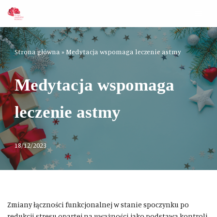
Przejdź
do
treści
Strona główna
»
Medytacja wspomaga leczenie astmy
Medytacja wspomaga
leczenie astmy
18/12/2023
Zmiany łączności funkcjonalnej w stanie spoczynku po
redukcji stresu opartej na uważności jako podstawa kontroli