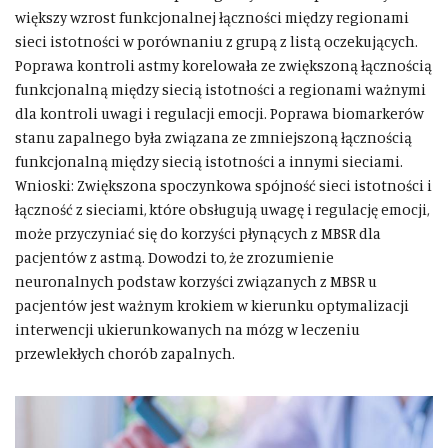
większy wzrost funkcjonalnej łączności między regionami
sieci istotności w porównaniu z grupą z listą oczekujących.
Poprawa kontroli astmy korelowała ze zwiększoną łącznością
funkcjonalną między siecią istotności a regionami ważnymi
dla kontroli uwagi i regulacji emocji. Poprawa biomarkerów
stanu zapalnego była związana ze zmniejszoną łącznością
funkcjonalną między siecią istotności a innymi sieciami.
Wnioski: Zwiększona spoczynkowa spójność sieci istotności i
łączność z sieciami, które obsługują uwagę i regulację emocji,
może przyczyniać się do korzyści płynących z MBSR dla
pacjentów z astmą. Dowodzi to, że zrozumienie
neuronalnych podstaw korzyści związanych z MBSR u
pacjentów jest ważnym krokiem w kierunku optymalizacji
interwencji ukierunkowanych na mózg w leczeniu
przewlekłych chorób zapalnych.