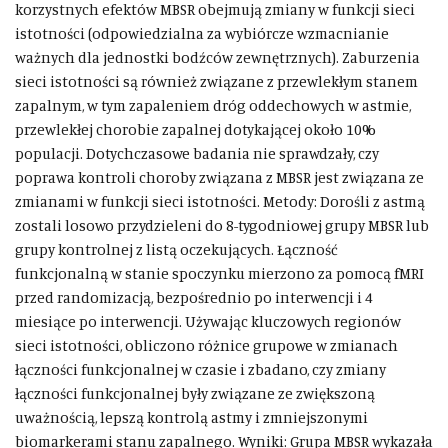
korzystnych efektów MBSR obejmują zmiany w funkcji sieci
istotności (odpowiedzialna za wybiórcze wzmacnianie
ważnych dla jednostki bodźców zewnętrznych). Zaburzenia
sieci istotności są również związane z przewlekłym stanem
zapalnym, w tym zapaleniem dróg oddechowych w astmie,
przewlekłej chorobie zapalnej dotykającej około 10%
populacji. Dotychczasowe badania nie sprawdzały, czy
poprawa kontroli choroby związana z MBSR jest związana ze
zmianami w funkcji sieci istotności. Metody: Dorośli z astmą
zostali losowo przydzieleni do 8-tygodniowej grupy MBSR lub
grupy kontrolnej z listą oczekujących. Łączność
funkcjonalną w stanie spoczynku mierzono za pomocą fMRI
przed randomizacją, bezpośrednio po interwencji i 4
miesiące po interwencji. Używając kluczowych regionów
sieci istotności, obliczono różnice grupowe w zmianach
łączności funkcjonalnej w czasie i zbadano, czy zmiany
łączności funkcjonalnej były związane ze zwiększoną
uważnością, lepszą kontrolą astmy i zmniejszonymi
biomarkerami stanu zapalnego. Wyniki: Grupa MBSR wykazała