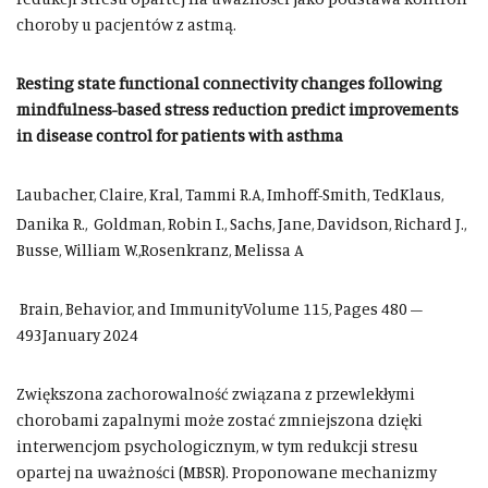
choroby u pacjentów z astmą.
Resting state functional connectivity changes following
mindfulness-based stress reduction predict improvements
in disease control for patients with asthma
Laubacher, Claire, Kral, Tammi R.A, Imhoff-Smith, TedKlaus,
Danika R.,
Goldman, Robin I., Sachs, Jane, Davidson, Richard J.,
Busse, William W.,Rosenkranz, Melissa A
Brain, Behavior, and ImmunityVolume 115, Pages 480 –
493January 2024
Zwiększona zachorowalność związana z przewlekłymi
chorobami zapalnymi może zostać zmniejszona dzięki
interwencjom psychologicznym, w tym redukcji stresu
opartej na uważności (MBSR). Proponowane mechanizmy