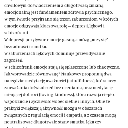
chwilowym doświadczeniem a długotrwałą zmianą
emocjonalną jest fundamentem zdrowia psychicznego.
W tym świetle przyjrzano się trzem zaburzeniom, w których
emocje odgrywają kluczową rolę – depresji, lękowi i
schizofrenii.
W depresji pozytywne emocje gasną, a mózg „uczy się”
bezradności i smutku.
W zaburzeniach lękowych dominuje przewidywanie
zagrożeń.
W schizofrenii emocje stają się spłaszczone lub chaotyczne.
Jak wprowadzić równowagę? Naukowcy proponują dwa
narzędzia: medytację uważności (mindfulness), która uczy
zauważania doświadczeń bez oceniania, oraz medytację
miłującej dobroci (loving-kindness), która rozwija ciepło,
współczucie i życzliwość wobec siebie i innych. Obie te
praktyki zwiększają aktywność mózgu w obszarach
związanych z regulacją emocji i empatią, a z czasem mogą
neutralizować długotrwałe stany smutku, lęku czy