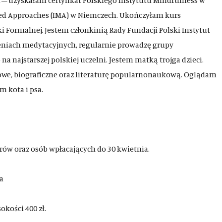
– uzyskałam certyfikat Polskiego Instytutu Mindfulness w
ased Approaches (IMA) w Niemczech. Ukończyłam kurs
 Formalnej. Jestem członkinią Rady Fundacji Polski Instytut
ieniach medytacyjnych, regularnie prowadzę grupy
a najstarszej polskiej uczelni. Jestem matką trojga dzieci.
owe, biograficzne oraz literaturę popularnonaukową. Oglądam
m kota i psa.
orów oraz osób wpłacających do 30 kwietnia.
a
kości 400 zł.