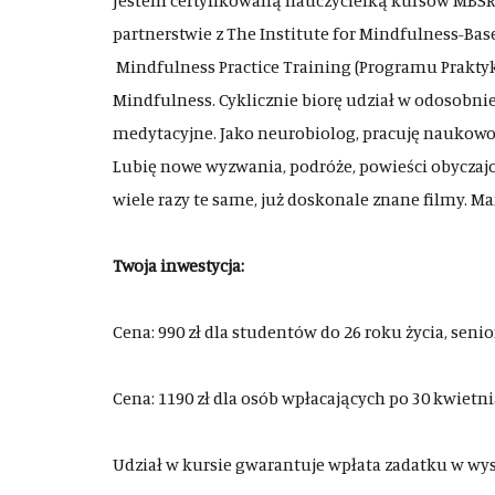
Jestem certyfikowaną nauczycielką kursów MBSR 
partnerstwie z The Institute for Mindfulness-B
Mindfulness Practice Training (Programu Praktyki
Mindfulness. Cyklicznie biorę udział w odosobn
medytacyjne. Jako neurobiolog, pracuję naukowo n
Lubię nowe wyzwania, podróże, powieści obyczaj
wiele razy te same, już doskonale znane filmy. Ma
Twoja inwestycja:
Cena: 990 zł dla studentów do 26 roku życia, seni
Cena: 1190 zł dla osób wpłacających po 30 kwietni
Udział w kursie gwarantuje wpłata zadatku w wyso