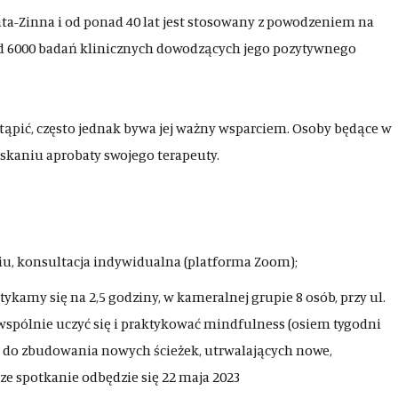
ta-Zinna i od ponad 40 lat jest stosowany z powodzeniem na
d 6000 badań klinicznych dowodzących jego pozytywnego
astąpić, często jednak bywa jej ważny wsparciem. Osoby będące w
yskaniu aprobaty swojego terapeuty.
iu, konsultacja indywidualna (platforma Zoom);
tykamy się na 2,5 godziny, w kameralnej grupie 8 osób, przy ul.
 wspólnie uczyć się i praktykować mindfulness (osiem tygodni
do zbudowania nowych ścieżek, utrwalających nowe,
ze spotkanie odbędzie się 22 maja 2023