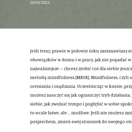
29/03/2023
Jeśli teraz, prawie w połowie roku zastanawiasz 
obowiązków w domu i w pracy, jak nie popadać w l
najważniejsze – chcesz zrobić coś dla siebie jesz
metodą mindfulness (MBSR). Mindfulness, czyli uw
oceniania i osądzania. Uczestnicząc w kursie, p
możesz nauczyć się jak ograniczyć tryb działania,
siebie, jak zwolnić tempo i pogłębić w sobie spokó
to wcale łatwe, ale … możliwe. Jeśli nie możesz 
pośpiechem, zmień swój stosunek do swojego otoc