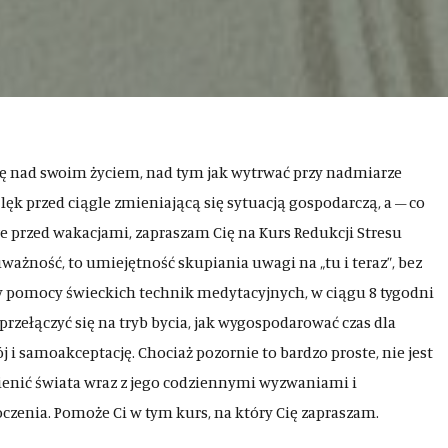
się nad swoim życiem, nad tym jak wytrwać przy nadmiarze
ęk przed ciągle zmieniającą się sytuacją gospodarczą, a – co
cze przed wakacjami, zapraszam Cię na Kurs Redukcji Stresu
ażność, to umiejętność skupiania uwagi na „tu i teraz”, bez
rzy pomocy świeckich technik medytacyjnych, w ciągu 8 tygodni
 przełączyć się na tryb bycia, jak wygospodarować czas dla
j i samoakceptację. Chociaż pozornie to bardzo proste, nie jest
zmienić świata wraz z jego codziennymi wyzwaniami i
zenia. Pomoże Ci w tym kurs, na który Cię zapraszam.