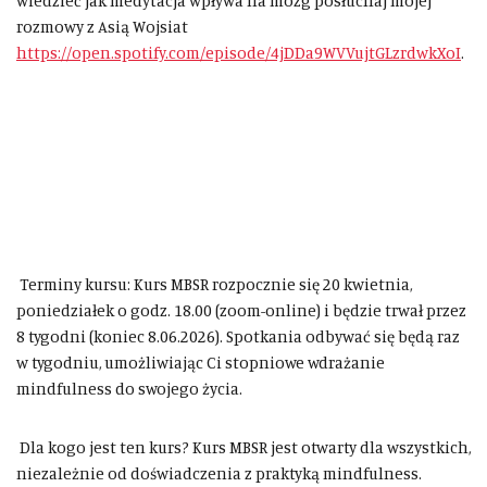
wiedzieć jak medytacja wpływa na mózg posłuchaj mojej
rozmowy z Asią Wojsiat
https://open.spotify.com/episode/4jDDa9WVVujtGLzrdwkXoI
.
Terminy kursu: Kurs MBSR rozpocznie się 20 kwietnia,
poniedziałek o godz. 18.00 (zoom-online) i będzie trwał przez
8 tygodni (koniec 8.06.2026). Spotkania odbywać się będą raz
w tygodniu, umożliwiając Ci stopniowe wdrażanie
mindfulness do swojego życia.
Dla kogo jest ten kurs? Kurs MBSR jest otwarty dla wszystkich,
niezależnie od doświadczenia z praktyką mindfulness.